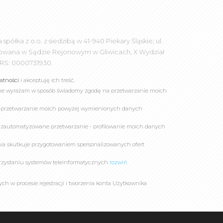
łka z o.o. z siedzibą w 41-940 Piekary Śląskie; ul.
rowana w Sądzie Rejonowym w Gliwicach, X Wydział
RS: 0000731930.
watności
i akceptuję ich treść.
online wyrażam w sposób świadomy zgodę na przetwarzanie moich
a przetwarzanie moich powyżej wymienionych danych
 zautomatyzowane przetwarzanie - profilowanie moich danych
owania skutkuje przygotowaniem spersonalizowanych ofert
rzystaniu systemów teleinformatycznych
rozwiń
 w procesie rejestracji i tworzenia konta Użytkownika