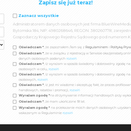
Zapisz się już teraz!
Zaznacz wszystkie
Administratorem danych osobowych jest firma BlueWineMedia spó
Bytomska 184; NIP: 4980268646, REGON: 380260778; zarejest
Gospodarczy Krajowego Rejestru Sądowego pod numerem K
Oświadczam *
, że zapoznałem /łam się z
Regulaminem
i
Polityką Pry
Oświadczam *
, że w związku z rejestracją w Serwisie okazjeirabaty.
danych osobowych podanych
rozwiń
Oświadczam *
, iż wyrażam w sposób świadomy i dobrowolny zgodę n
osobowych w celu,
rozwiń
Oświadczam *
, iż wyrażam w sposób świadomy i dobrowolny zgodę na
osobowych,
rozwiń
Oświadczam *
, iż jest mi wiadome i akceptuję fakt, że proces profil
handlowych, rabatów i promocji,
rozwiń
Wyrażam zgodę *
na otrzymywanie informacji handlowych przy wyko
Oświadczam *
, że mam ukończone 18 lat.
Wyrażam zgodę *
na przekazanie moich danych osobowych uzyskanych
wskazanym w Regulaminie
rozwiń