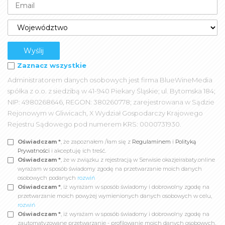
Zaznacz wszystkie
Administratorem danych osobowych jest firma BlueWineMedia
spółka z o.o. z siedzibą w 41-940 Piekary Śląskie; ul. Bytomska 184;
NIP: 4980268646, REGON: 380260778; zarejestrowana w Sądzie
Rejonowym w Gliwicach, X Wydział Gospodarczy Krajowego
Rejestru Sądowego pod numerem KRS: 0000731930.
Oświadczam *
, że zapoznałem /łam się z
Regulaminem
i
Polityką
Prywatności
i akceptuję ich treść.
Oświadczam *
, że w związku z rejestracją w Serwisie okazjeirabaty.online
wyrażam w sposób świadomy zgodę na przetwarzanie moich danych
osobowych podanych
rozwiń
Oświadczam *
, iż wyrażam w sposób świadomy i dobrowolny zgodę na
przetwarzanie moich powyżej wymienionych danych osobowych w celu,
rozwiń
Oświadczam *
, iż wyrażam w sposób świadomy i dobrowolny zgodę na
zautomatyzowane przetwarzanie - profilowanie moich danych osobowych,