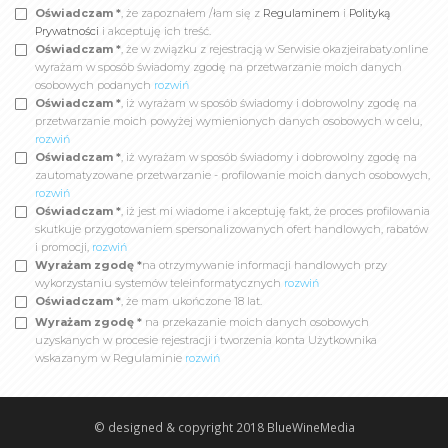
Oświadczam *
, że zapoznałem /łam się z
Regulaminem
i
Polityką
Prywatności
i akceptuję ich treść.
Oświadczam *
, że w związku z rejestracją w Serwisie okazjeirabaty.online
wyrażam w sposób świadomy zgodę na przetwarzanie moich danych
osobowych podanych
rozwiń
Oświadczam *
, iż wyrażam w sposób świadomy i dobrowolny zgodę na
przetwarzanie moich powyżej wymienionych danych osobowych w celu,
rozwiń
Oświadczam *
, iż wyrażam w sposób świadomy i dobrowolny zgodę na
zautomatyzowane przetwarzanie - profilowanie moich danych osobowych,
rozwiń
Oświadczam *
, iż jest mi wiadome i akceptuję fakt, że proces profilowania
skutkuje przygotowaniem spersonalizowanych ofert handlowych, rabatów
i promocji,
rozwiń
Wyrażam zgodę *
na otrzymywanie informacji handlowych przy
wykorzystaniu systemów teleinformatycznych
rozwiń
Oświadczam *
, że mam ukończone 18 lat.
Wyrażam zgodę *
na przekazanie moich danych osobowych
uzyskanych w procesie rejestracji i tworzenia konta Użytkownika
wskazanym w Regulaminie
rozwiń
© designed & copyright 2018
BlueWineMedia