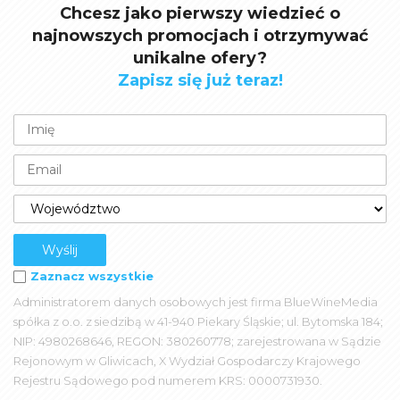
Chcesz jako pierwszy wiedzieć o
najnowszych promocjach i otrzymywać
unikalne ofery?
Zapisz się już teraz!
Zaznacz wszystkie
Administratorem danych osobowych jest firma BlueWineMedia
spółka z o.o. z siedzibą w 41-940 Piekary Śląskie; ul. Bytomska 184;
NIP: 4980268646, REGON: 380260778; zarejestrowana w Sądzie
Rejonowym w Gliwicach, X Wydział Gospodarczy Krajowego
Rejestru Sądowego pod numerem KRS: 0000731930.