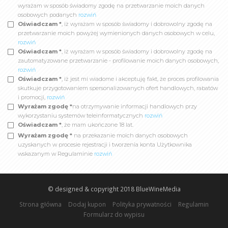
wyrażam w sposób świadomy zgodę na przetwarzanie moich danych
osobowych podanych
rozwiń
Oświadczam *
, iż wyrażam w sposób świadomy i dobrowolny zgodę na
przetwarzanie moich powyżej wymienionych danych osobowych w celu,
rozwiń
Oświadczam *
, iż wyrażam w sposób świadomy i dobrowolny zgodę na
zautomatyzowane przetwarzanie - profilowanie moich danych osobowych,
rozwiń
Oświadczam *
, iż jest mi wiadome i akceptuję fakt, że proces profilowania
skutkuje przygotowaniem spersonalizowanych ofert handlowych, rabatów
i promocji,
rozwiń
Wyrażam zgodę *
na otrzymywanie informacji handlowych przy
wykorzystaniu systemów teleinformatycznych
rozwiń
Oświadczam *
, że mam ukończone 18 lat.
Wyrażam zgodę *
na przekazanie moich danych osobowych
uzyskanych w procesie rejestracji i tworzenia konta Użytkownika
wskazanym w Regulaminie
rozwiń
© designed & copyright 2018
BlueWineMedia
Strona główna
Dodaj kupon
Polityka prywatności
Regulamin
Formularz do wypisu