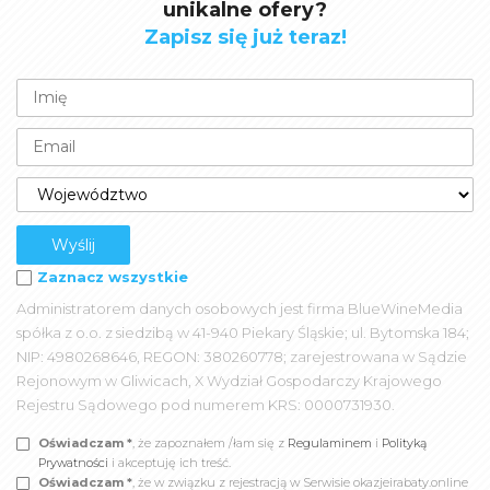
unikalne ofery?
Zapisz się już teraz!
Zaznacz wszystkie
Administratorem danych osobowych jest firma BlueWineMedia
spółka z o.o. z siedzibą w 41-940 Piekary Śląskie; ul. Bytomska 184;
NIP: 4980268646, REGON: 380260778; zarejestrowana w Sądzie
Rejonowym w Gliwicach, X Wydział Gospodarczy Krajowego
Rejestru Sądowego pod numerem KRS: 0000731930.
Oświadczam *
, że zapoznałem /łam się z
Regulaminem
i
Polityką
Prywatności
i akceptuję ich treść.
Oświadczam *
, że w związku z rejestracją w Serwisie okazjeirabaty.online