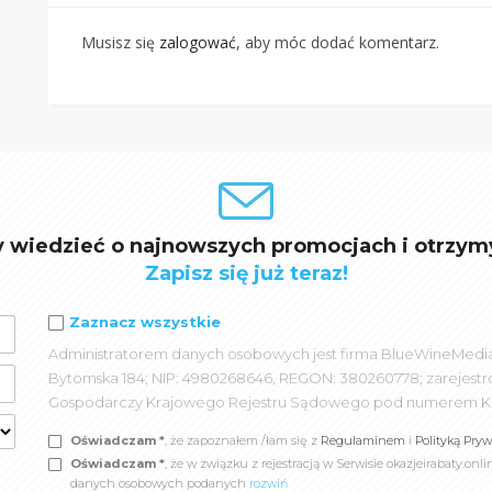
Musisz się
zalogować
, aby móc dodać komentarz.
y wiedzieć o najnowszych promocjach i otrzym
Zapisz się już teraz!
Zaznacz wszystkie
Administratorem danych osobowych jest firma BlueWineMedia spó
Bytomska 184; NIP: 4980268646, REGON: 380260778; zarejest
Gospodarczy Krajowego Rejestru Sądowego pod numerem K
Oświadczam *
, że zapoznałem /łam się z
Regulaminem
i
Polityką Pry
Oświadczam *
, że w związku z rejestracją w Serwisie okazjeirabaty.
danych osobowych podanych
rozwiń