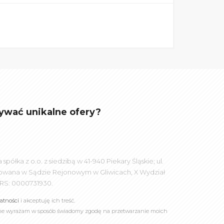
ywać unikalne ofery?
łka z o.o. z siedzibą w 41-940 Piekary Śląskie; ul.
rowana w Sądzie Rejonowym w Gliwicach, X Wydział
RS: 0000731930.
watności
i akceptuję ich treść.
online wyrażam w sposób świadomy zgodę na przetwarzanie moich