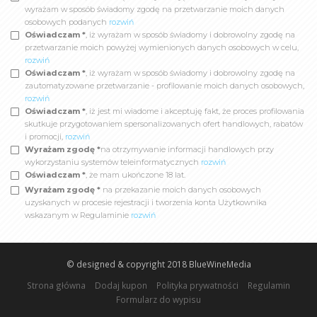
wyrażam w sposób świadomy zgodę na przetwarzanie moich danych
osobowych podanych
rozwiń
Oświadczam *
, iż wyrażam w sposób świadomy i dobrowolny zgodę na
przetwarzanie moich powyżej wymienionych danych osobowych w celu,
rozwiń
Oświadczam *
, iż wyrażam w sposób świadomy i dobrowolny zgodę na
zautomatyzowane przetwarzanie - profilowanie moich danych osobowych,
rozwiń
Oświadczam *
, iż jest mi wiadome i akceptuję fakt, że proces profilowania
skutkuje przygotowaniem spersonalizowanych ofert handlowych, rabatów
i promocji,
rozwiń
Wyrażam zgodę *
na otrzymywanie informacji handlowych przy
wykorzystaniu systemów teleinformatycznych
rozwiń
Oświadczam *
, że mam ukończone 18 lat.
Wyrażam zgodę *
na przekazanie moich danych osobowych
uzyskanych w procesie rejestracji i tworzenia konta Użytkownika
wskazanym w Regulaminie
rozwiń
© designed & copyright 2018
BlueWineMedia
Strona główna
Dodaj kupon
Polityka prywatności
Regulamin
Formularz do wypisu