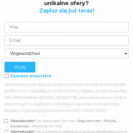
unikalne ofery?
Zapisz się już teraz!
Zaznacz wszystkie
Administratorem danych osobowych jest firma BlueWineMedia
spółka z o.o. z siedzibą w 41-940 Piekary Śląskie; ul. Bytomska 184;
NIP: 4980268646, REGON: 380260778; zarejestrowana w Sądzie
Rejonowym w Gliwicach, X Wydział Gospodarczy Krajowego
Rejestru Sądowego pod numerem KRS: 0000731930.
Oświadczam *
, że zapoznałem /łam się z
Regulaminem
i
Polityką
Prywatności
i akceptuję ich treść.
Oświadczam *
, że w związku z rejestracją w Serwisie okazjeirabaty.online