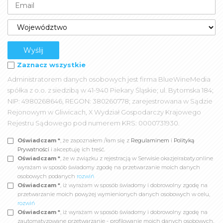
Zaznacz wszystkie
Administratorem danych osobowych jest firma BlueWineMedia
spółka z o.o. z siedzibą w 41-940 Piekary Śląskie; ul. Bytomska 184;
NIP: 4980268646, REGON: 380260778; zarejestrowana w Sądzie
Rejonowym w Gliwicach, X Wydział Gospodarczy Krajowego
Rejestru Sądowego pod numerem KRS: 0000731930.
Oświadczam *
, że zapoznałem /łam się z
Regulaminem
i
Polityką
Prywatności
i akceptuję ich treść.
Oświadczam *
, że w związku z rejestracją w Serwisie okazjeirabaty.online
wyrażam w sposób świadomy zgodę na przetwarzanie moich danych
osobowych podanych
rozwiń
Oświadczam *
, iż wyrażam w sposób świadomy i dobrowolny zgodę na
przetwarzanie moich powyżej wymienionych danych osobowych w celu,
rozwiń
Oświadczam *
, iż wyrażam w sposób świadomy i dobrowolny zgodę na
zautomatyzowane przetwarzanie - profilowanie moich danych osobowych,