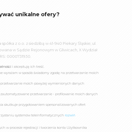
ywać unikalne ofery?
łka z o.o. z siedzibą w 41-940 Piekary Śląskie; ul.
rowana w Sądzie Rejonowym w Gliwicach, X Wydział
RS: 0000731930.
watności
i akceptuję ich treść.
online wyrażam w sposób świadomy zgodę na przetwarzanie moich
a przetwarzanie moich powyżej wymienionych danych
 zautomatyzowane przetwarzanie - profilowanie moich danych
owania skutkuje przygotowaniem spersonalizowanych ofert
rzystaniu systemów teleinformatycznych
rozwiń
 w procesie rejestracji i tworzenia konta Użytkownika