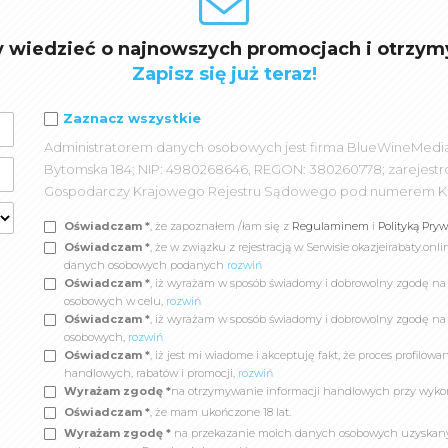
y wiedzieć o najnowszych promocjach i otrzym
Zapisz się już teraz!
Zaznacz wszystkie
Administratorem danych osobowych jest firma BlueWineMedia spó
Bytomska 184; NIP: 4980268646, REGON: 380260778; zarejest
Gospodarczy Krajowego Rejestru Sądowego pod numerem K
Oświadczam *
, że zapoznałem /łam się z
Regulaminem
i
Polityką Pry
Oświadczam *
, że w związku z rejestracją w Serwisie okazjeirabaty.
danych osobowych podanych
rozwiń
Oświadczam *
, iż wyrażam w sposób świadomy i dobrowolny zgodę n
osobowych w celu,
rozwiń
Oświadczam *
, iż wyrażam w sposób świadomy i dobrowolny zgodę na
osobowych,
rozwiń
Oświadczam *
, iż jest mi wiadome i akceptuję fakt, że proces profil
handlowych, rabatów i promocji,
rozwiń
Wyrażam zgodę *
na otrzymywanie informacji handlowych przy wyko
Oświadczam *
, że mam ukończone 18 lat.
Wyrażam zgodę *
na przekazanie moich danych osobowych uzyskanych