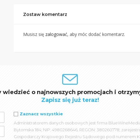
Zostaw komentarz
Musisz się
zalogować
, aby móc dodać komentarz.
y wiedzieć o najnowszych promocjach i otrzym
Zapisz się już teraz!
Zaznacz wszystkie
Administratorem danych osobowych jest firma BlueWineMedia spó
Bytomska 184; NIP: 4980268646, REGON: 380260778; zarejest
Gospodarczy Krajowego Rejestru Sądowego pod numerem K