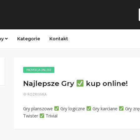
py
Kategorie
Kontakt
PROMOCJA ONLINE
Najlepsze Gry
kup online!
ROZRYWKA
Gry planszowe
Gry logiczne
Gry karciane
Gry zr
Twister
Trivial