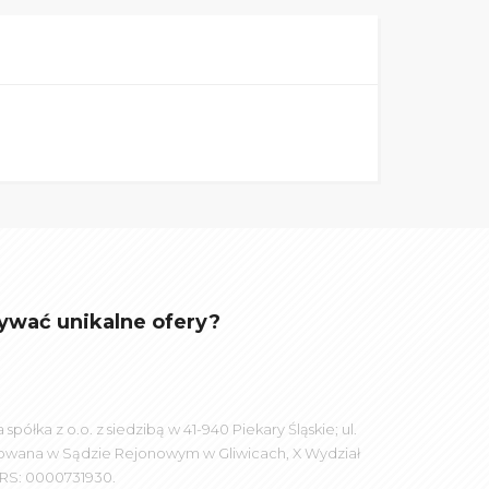
ywać unikalne ofery?
łka z o.o. z siedzibą w 41-940 Piekary Śląskie; ul.
rowana w Sądzie Rejonowym w Gliwicach, X Wydział
RS: 0000731930.