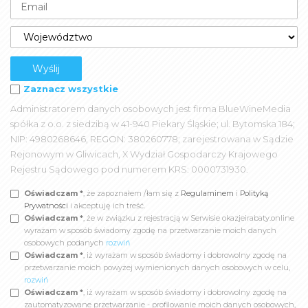
Zaznacz wszystkie
Administratorem danych osobowych jest firma BlueWineMedia
spółka z o.o. z siedzibą w 41-940 Piekary Śląskie; ul. Bytomska 184;
NIP: 4980268646, REGON: 380260778; zarejestrowana w Sądzie
Rejonowym w Gliwicach, X Wydział Gospodarczy Krajowego
Rejestru Sądowego pod numerem KRS: 0000731930.
Oświadczam *
, że zapoznałem /łam się z
Regulaminem
i
Polityką
Prywatności
i akceptuję ich treść.
Oświadczam *
, że w związku z rejestracją w Serwisie okazjeirabaty.online
wyrażam w sposób świadomy zgodę na przetwarzanie moich danych
osobowych podanych
rozwiń
Oświadczam *
, iż wyrażam w sposób świadomy i dobrowolny zgodę na
przetwarzanie moich powyżej wymienionych danych osobowych w celu,
rozwiń
Oświadczam *
, iż wyrażam w sposób świadomy i dobrowolny zgodę na
zautomatyzowane przetwarzanie - profilowanie moich danych osobowych,