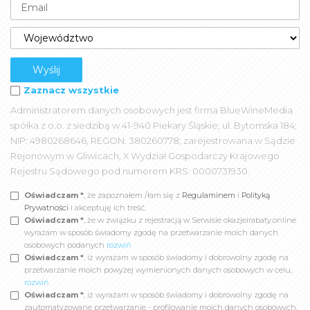
Zaznacz wszystkie
Administratorem danych osobowych jest firma BlueWineMedia
spółka z o.o. z siedzibą w 41-940 Piekary Śląskie; ul. Bytomska 184;
NIP: 4980268646, REGON: 380260778; zarejestrowana w Sądzie
Rejonowym w Gliwicach, X Wydział Gospodarczy Krajowego
Rejestru Sądowego pod numerem KRS: 0000731930.
Oświadczam *
, że zapoznałem /łam się z
Regulaminem
i
Polityką
Prywatności
i akceptuję ich treść.
Oświadczam *
, że w związku z rejestracją w Serwisie okazjeirabaty.online
wyrażam w sposób świadomy zgodę na przetwarzanie moich danych
osobowych podanych
rozwiń
Oświadczam *
, iż wyrażam w sposób świadomy i dobrowolny zgodę na
przetwarzanie moich powyżej wymienionych danych osobowych w celu,
rozwiń
Oświadczam *
, iż wyrażam w sposób świadomy i dobrowolny zgodę na
zautomatyzowane przetwarzanie - profilowanie moich danych osobowych,