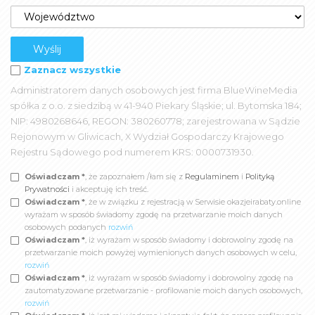
Zaznacz wszystkie
Administratorem danych osobowych jest firma BlueWineMedia
spółka z o.o. z siedzibą w 41-940 Piekary Śląskie; ul. Bytomska 184;
NIP: 4980268646, REGON: 380260778; zarejestrowana w Sądzie
Rejonowym w Gliwicach, X Wydział Gospodarczy Krajowego
Rejestru Sądowego pod numerem KRS: 0000731930.
Oświadczam *
, że zapoznałem /łam się z
Regulaminem
i
Polityką
Prywatności
i akceptuję ich treść.
Oświadczam *
, że w związku z rejestracją w Serwisie okazjeirabaty.online
wyrażam w sposób świadomy zgodę na przetwarzanie moich danych
osobowych podanych
rozwiń
Oświadczam *
, iż wyrażam w sposób świadomy i dobrowolny zgodę na
przetwarzanie moich powyżej wymienionych danych osobowych w celu,
rozwiń
Oświadczam *
, iż wyrażam w sposób świadomy i dobrowolny zgodę na
zautomatyzowane przetwarzanie - profilowanie moich danych osobowych,
rozwiń