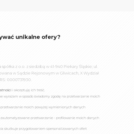
ywać unikalne ofery?
łka z o.o. z siedzibą w 41-940 Piekary Śląskie; ul.
rowana w Sądzie Rejonowym w Gliwicach, X Wydział
RS: 0000731930.
watności
i akceptuję ich treść.
online wyrażam w sposób świadomy zgodę na przetwarzanie moich
a przetwarzanie moich powyżej wymienionych danych
 zautomatyzowane przetwarzanie - profilowanie moich danych
owania skutkuje przygotowaniem spersonalizowanych ofert