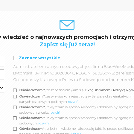
y wiedzieć o najnowszych promocjach i otrzym
Zapisz się już teraz!
Zaznacz wszystkie
Administratorem danych osobowych jest firma BlueWineMedia spó
Bytomska 184; NIP: 4980268646, REGON: 380260778; zarejest
Gospodarczy Krajowego Rejestru Sądowego pod numerem K
Oświadczam *
, że zapoznałem /łam się z
Regulaminem
i
Polityką Pry
Oświadczam *
, że w związku z rejestracją w Serwisie okazjeirabaty.
danych osobowych podanych
rozwiń
Oświadczam *
, iż wyrażam w sposób świadomy i dobrowolny zgodę n
osobowych w celu,
rozwiń
Oświadczam *
, iż wyrażam w sposób świadomy i dobrowolny zgodę na
osobowych,
rozwiń
Oświadczam *
, iż jest mi wiadome i akceptuję fakt, że proces profil