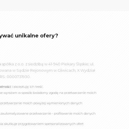
ywać unikalne ofery?
łka z o.o. z siedzibą w 41-940 Piekary Śląskie; ul.
rowana w Sądzie Rejonowym w Gliwicach, X Wydział
RS: 0000731930.
watności
i akceptuję ich treść.
online wyrażam w sposób świadomy zgodę na przetwarzanie moich
a przetwarzanie moich powyżej wymienionych danych
 zautomatyzowane przetwarzanie - profilowanie moich danych
owania skutkuje przygotowaniem spersonalizowanych ofert