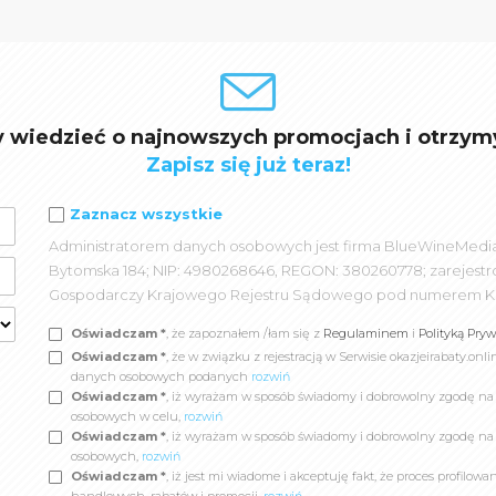
y wiedzieć o najnowszych promocjach i otrzym
Zapisz się już teraz!
Zaznacz wszystkie
Administratorem danych osobowych jest firma BlueWineMedia spó
Bytomska 184; NIP: 4980268646, REGON: 380260778; zarejest
Gospodarczy Krajowego Rejestru Sądowego pod numerem K
Oświadczam *
, że zapoznałem /łam się z
Regulaminem
i
Polityką Pry
Oświadczam *
, że w związku z rejestracją w Serwisie okazjeirabaty.
danych osobowych podanych
rozwiń
Oświadczam *
, iż wyrażam w sposób świadomy i dobrowolny zgodę n
osobowych w celu,
rozwiń
Oświadczam *
, iż wyrażam w sposób świadomy i dobrowolny zgodę na
osobowych,
rozwiń
Oświadczam *
, iż jest mi wiadome i akceptuję fakt, że proces profil