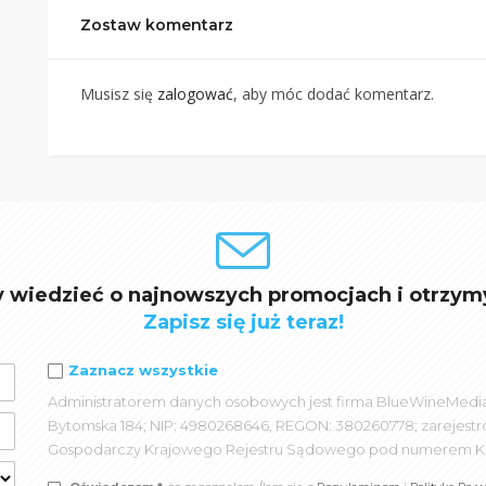
Zostaw komentarz
Musisz się
zalogować
, aby móc dodać komentarz.
y wiedzieć o najnowszych promocjach i otrzym
Zapisz się już teraz!
Zaznacz wszystkie
Administratorem danych osobowych jest firma BlueWineMedia spó
Bytomska 184; NIP: 4980268646, REGON: 380260778; zarejest
Gospodarczy Krajowego Rejestru Sądowego pod numerem K