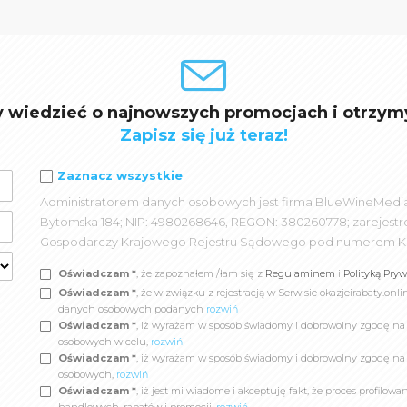
y wiedzieć o najnowszych promocjach i otrzym
Zapisz się już teraz!
Zaznacz wszystkie
Administratorem danych osobowych jest firma BlueWineMedia spó
Bytomska 184; NIP: 4980268646, REGON: 380260778; zarejest
Gospodarczy Krajowego Rejestru Sądowego pod numerem K
Oświadczam *
, że zapoznałem /łam się z
Regulaminem
i
Polityką Pry
Oświadczam *
, że w związku z rejestracją w Serwisie okazjeirabaty.
danych osobowych podanych
rozwiń
Oświadczam *
, iż wyrażam w sposób świadomy i dobrowolny zgodę n
osobowych w celu,
rozwiń
Oświadczam *
, iż wyrażam w sposób świadomy i dobrowolny zgodę na
osobowych,
rozwiń
Oświadczam *
, iż jest mi wiadome i akceptuję fakt, że proces profil