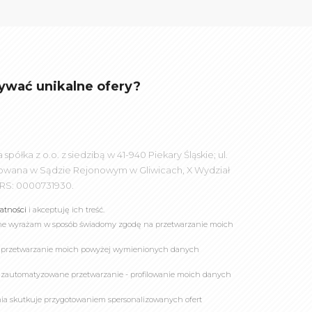
ywać unikalne ofery?
łka z o.o. z siedzibą w 41-940 Piekary Śląskie; ul.
rowana w Sądzie Rejonowym w Gliwicach, X Wydział
RS: 0000731930.
watności
i akceptuję ich treść.
online wyrażam w sposób świadomy zgodę na przetwarzanie moich
a przetwarzanie moich powyżej wymienionych danych
 zautomatyzowane przetwarzanie - profilowanie moich danych
owania skutkuje przygotowaniem spersonalizowanych ofert