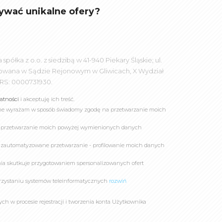
ywać unikalne ofery?
łka z o.o. z siedzibą w 41-940 Piekary Śląskie; ul.
rowana w Sądzie Rejonowym w Gliwicach, X Wydział
RS: 0000731930.
watności
i akceptuję ich treść.
online wyrażam w sposób świadomy zgodę na przetwarzanie moich
a przetwarzanie moich powyżej wymienionych danych
 zautomatyzowane przetwarzanie - profilowanie moich danych
owania skutkuje przygotowaniem spersonalizowanych ofert
rzystaniu systemów teleinformatycznych
rozwiń
 w procesie rejestracji i tworzenia konta Użytkownika