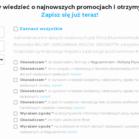
y wiedzieć o najnowszych promocjach i otrzym
Zapisz się już teraz!
Zaznacz wszystkie
Administratorem danych osobowych jest firma BlueWineMedia spó
Bytomska 184; NIP: 4980268646, REGON: 380260778; zarejest
Gospodarczy Krajowego Rejestru Sądowego pod numerem K
Oświadczam *
, że zapoznałem /łam się z
Regulaminem
i
Polityką Pry
Oświadczam *
, że w związku z rejestracją w Serwisie okazjeirabaty.
danych osobowych podanych
rozwiń
Oświadczam *
, iż wyrażam w sposób świadomy i dobrowolny zgodę n
osobowych w celu,
rozwiń
Oświadczam *
, iż wyrażam w sposób świadomy i dobrowolny zgodę na
osobowych,
rozwiń
Oświadczam *
, iż jest mi wiadome i akceptuję fakt, że proces profil
handlowych, rabatów i promocji,
rozwiń
Wyrażam zgodę *
na otrzymywanie informacji handlowych przy wyko
Oświadczam *
, że mam ukończone 18 lat.
Wyrażam zgodę *
na przekazanie moich danych osobowych uzyskanych
wskazanym w Regulaminie
rozwiń