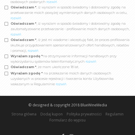
osobowych podanych
rozwiń
Oświadczam *
, iż wyrażam w sposób świadomy i dobrowolny zgodę na
przetwarzanie moich powyżej wymienionych danych osobowych w celu,
rozwiń
Oświadczam *
, iż wyrażam w sposób świadomy i dobrowolny zgodę na
zautomatyzowane przetwarzanie - profilowanie moich danych osobowych,
rozwiń
Oświadczam *
, iż jest mi wiadome i akceptuję fakt, że proces profilowania
skutkuje przygotowaniem spersonalizowanych ofert handlowych, rabatów
i promocji,
rozwiń
Wyrażam zgodę *
na otrzymywanie informacji handlowych przy
wykorzystaniu systemów teleinformatycznych
rozwiń
Oświadczam *
, że mam ukończone 18 lat.
Wyrażam zgodę *
na przekazanie moich danych osobowych
uzyskanych w procesie rejestracji i tworzenia konta Użytkownika
wskazanym w Regulaminie
rozwiń
© designed & copyright 2018
BlueWineMedia
Strona główna
Dodaj kupon
Polityka prywatności
Regulamin
Formularz do wypisu