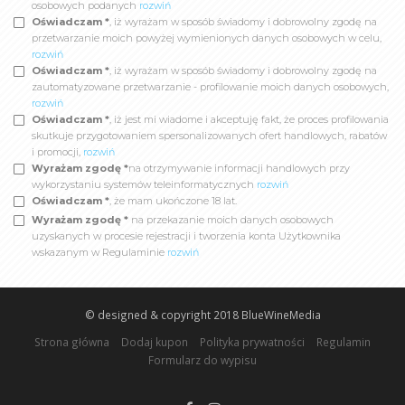
osobowych podanych
rozwiń
Oświadczam *
, iż wyrażam w sposób świadomy i dobrowolny zgodę na
przetwarzanie moich powyżej wymienionych danych osobowych w celu,
rozwiń
Oświadczam *
, iż wyrażam w sposób świadomy i dobrowolny zgodę na
zautomatyzowane przetwarzanie - profilowanie moich danych osobowych,
rozwiń
Oświadczam *
, iż jest mi wiadome i akceptuję fakt, że proces profilowania
skutkuje przygotowaniem spersonalizowanych ofert handlowych, rabatów
i promocji,
rozwiń
Wyrażam zgodę *
na otrzymywanie informacji handlowych przy
wykorzystaniu systemów teleinformatycznych
rozwiń
Oświadczam *
, że mam ukończone 18 lat.
Wyrażam zgodę *
na przekazanie moich danych osobowych
uzyskanych w procesie rejestracji i tworzenia konta Użytkownika
wskazanym w Regulaminie
rozwiń
© designed & copyright 2018
BlueWineMedia
Strona główna
Dodaj kupon
Polityka prywatności
Regulamin
Formularz do wypisu