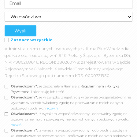
Zaznacz wszystkie
Administratorem danych osobowych jest firma BlueWineMedia
spółka z o.o. z siedzibą w 41-940 Piekary Śląskie; ul. Bytomska 184;
NIP: 4980268646, REGON: 380260778; zarejestrowana w Sądzie
Rejonowym w Gliwicach, X Wydział Gospodarczy Krajowego
Rejestru Sądowego pod numerem KRS: 0000731930.
Oświadczam *
, że zapoznałem /łam się z
Regulaminem
i
Polityką
Prywatności
i akceptuję ich treść.
Oświadczam *
, że w związku z rejestracją w Serwisie okazjeirabaty.online
wyrażam w sposób świadomy zgodę na przetwarzanie moich danych
osobowych podanych
rozwiń
Oświadczam *
, iż wyrażam w sposób świadomy i dobrowolny zgodę na
przetwarzanie moich powyżej wymienionych danych osobowych w celu,
rozwiń
Oświadczam *
, iż wyrażam w sposób świadomy i dobrowolny zgodę na
zautomatyzowane przetwarzanie - profilowanie moich danych osobowych,