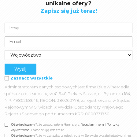
unikalne ofery?
Zapisz się już teraz!
Zaznacz wszystkie
Administratorem danych osobowych jest firma BlueWineMedia
spółka z o.o. z siedzibą w 41-940 Piekary Śląskie; ul. Bytomska 184;
NIP: 4980268646, REGON: 380260778; zarejestrowana w Sądzie
Rejonowym w Gliwicach, X Wydział Gospodarczy Krajowego
Rejestru Sądowego pod numerem KRS: 0000731930.
Oświadczam *
, że zapoznałem /łam się z
Regulaminem
i
Polityką
Prywatności
i akceptuję ich treść.
Oświadczam *
, że w związku z rejestracją w Serwisie okazjeirabaty.online