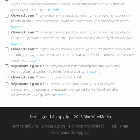
wyrażam w sposób świadomy zgodę na przetwarzanie moich danych
osobowych podanych
rozwiń
Oświadczam *
, iż wyrażam w sposób świadomy i dobrowolny zgodę na
przetwarzanie moich powyżej wymienionych danych osobowych w celu,
rozwiń
Oświadczam *
, iż wyrażam w sposób świadomy i dobrowolny zgodę na
zautomatyzowane przetwarzanie - profilowanie moich danych osobowych,
rozwiń
Oświadczam *
, iż jest mi wiadome i akceptuję fakt, że proces profilowania
skutkuje przygotowaniem spersonalizowanych ofert handlowych, rabatów
i promocji,
rozwiń
Wyrażam zgodę *
na otrzymywanie informacji handlowych przy
wykorzystaniu systemów teleinformatycznych
rozwiń
Oświadczam *
, że mam ukończone 18 lat.
Wyrażam zgodę *
na przekazanie moich danych osobowych
uzyskanych w procesie rejestracji i tworzenia konta Użytkownika
wskazanym w Regulaminie
rozwiń
© designed & copyright 2018
BlueWineMedia
Strona główna
Dodaj kupon
Polityka prywatności
Regulamin
Formularz do wypisu