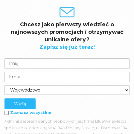
Chcesz jako pierwszy wiedzieć o
najnowszych promocjach i otrzymywać
unikalne ofery?
Zapisz się już teraz!
Zaznacz wszystkie
Administratorem danych osobowych jest firma BlueWineMedia
spółka z o.o. z siedzibą w 41-940 Piekary Śląskie; ul. Bytomska 184;