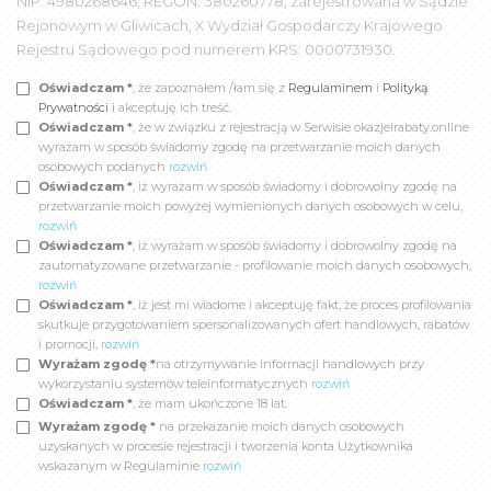
NIP: 4980268646, REGON: 380260778; zarejestrowana w Sądzie
Rejonowym w Gliwicach, X Wydział Gospodarczy Krajowego
Rejestru Sądowego pod numerem KRS: 0000731930.
Oświadczam *
, że zapoznałem /łam się z
Regulaminem
i
Polityką
Prywatności
i akceptuję ich treść.
Oświadczam *
, że w związku z rejestracją w Serwisie okazjeirabaty.online
wyrażam w sposób świadomy zgodę na przetwarzanie moich danych
osobowych podanych
rozwiń
Oświadczam *
, iż wyrażam w sposób świadomy i dobrowolny zgodę na
przetwarzanie moich powyżej wymienionych danych osobowych w celu,
rozwiń
Oświadczam *
, iż wyrażam w sposób świadomy i dobrowolny zgodę na
zautomatyzowane przetwarzanie - profilowanie moich danych osobowych,
rozwiń
Oświadczam *
, iż jest mi wiadome i akceptuję fakt, że proces profilowania
skutkuje przygotowaniem spersonalizowanych ofert handlowych, rabatów
i promocji,
rozwiń
Wyrażam zgodę *
na otrzymywanie informacji handlowych przy
wykorzystaniu systemów teleinformatycznych
rozwiń
Oświadczam *
, że mam ukończone 18 lat.
Wyrażam zgodę *
na przekazanie moich danych osobowych
uzyskanych w procesie rejestracji i tworzenia konta Użytkownika
wskazanym w Regulaminie
rozwiń