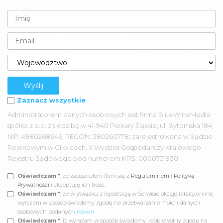
Zaznacz wszystkie
Administratorem danych osobowych jest firma BlueWineMedia
spółka z o.o. z siedzibą w 41-940 Piekary Śląskie; ul. Bytomska 184;
NIP: 4980268646, REGON: 380260778; zarejestrowana w Sądzie
Rejonowym w Gliwicach, X Wydział Gospodarczy Krajowego
Rejestru Sądowego pod numerem KRS: 0000731930.
Oświadczam *
, że zapoznałem /łam się z
Regulaminem
i
Polityką
Prywatności
i akceptuję ich treść.
Oświadczam *
, że w związku z rejestracją w Serwisie okazjeirabaty.online
wyrażam w sposób świadomy zgodę na przetwarzanie moich danych
osobowych podanych
rozwiń
Oświadczam *
, iż wyrażam w sposób świadomy i dobrowolny zgodę na