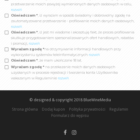
przetwarzanie moich powyżej wymienionych danych osobowych w celu,
rozwiń
Oświadczam *
, iż wyrażam w sposób świadomy i dobrowolny zgodę na
zautomatyzowane przetwarzanie - profilowanie moich danych osobowych,
rozwiń
Oświadczam *
, iż jest mi wiadome i akceptuję fakt, że proces profilowania
skutkuje przygotowaniem spersonalizowanych ofert handlowych, rabatów
i promocji,
rozwiń
Wyrażam zgodę *
na otrzymywanie informacji handlowych przy
wykorzystaniu systemów teleinformatycznych
rozwiń
Oświadczam *
, że mam ukończone 18 lat.
Wyrażam zgodę *
na przekazanie moich danych osobowych
uzyskanych w procesie rejestracji i tworzenia konta Użytkownika
wskazanym w Regulaminie
rozwiń
© designed & copyright 2018
BlueWineMedia
Strona główna
Dodaj kupon
Polityka prywatności
Regulamin
Formularz do wypisu