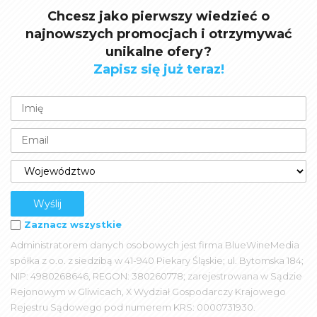
Chcesz jako pierwszy wiedzieć o
najnowszych promocjach i otrzymywać
unikalne ofery?
Zapisz się już teraz!
Zaznacz wszystkie
Administratorem danych osobowych jest firma BlueWineMedia
spółka z o.o. z siedzibą w 41-940 Piekary Śląskie; ul. Bytomska 184;
NIP: 4980268646, REGON: 380260778; zarejestrowana w Sądzie
Rejonowym w Gliwicach, X Wydział Gospodarczy Krajowego
Rejestru Sądowego pod numerem KRS: 0000731930.