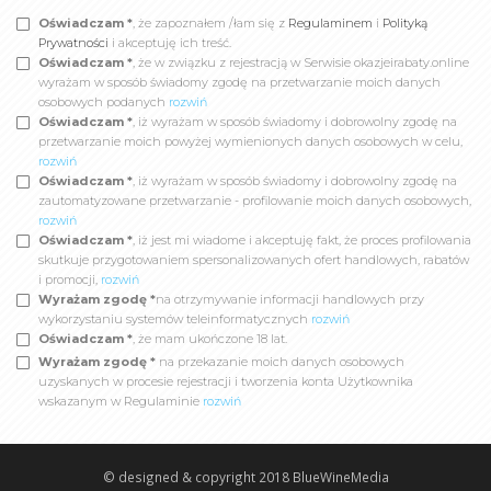
Oświadczam *
, że zapoznałem /łam się z
Regulaminem
i
Polityką
Prywatności
i akceptuję ich treść.
Oświadczam *
, że w związku z rejestracją w Serwisie okazjeirabaty.online
wyrażam w sposób świadomy zgodę na przetwarzanie moich danych
osobowych podanych
rozwiń
Oświadczam *
, iż wyrażam w sposób świadomy i dobrowolny zgodę na
przetwarzanie moich powyżej wymienionych danych osobowych w celu,
rozwiń
Oświadczam *
, iż wyrażam w sposób świadomy i dobrowolny zgodę na
zautomatyzowane przetwarzanie - profilowanie moich danych osobowych,
rozwiń
Oświadczam *
, iż jest mi wiadome i akceptuję fakt, że proces profilowania
skutkuje przygotowaniem spersonalizowanych ofert handlowych, rabatów
i promocji,
rozwiń
Wyrażam zgodę *
na otrzymywanie informacji handlowych przy
wykorzystaniu systemów teleinformatycznych
rozwiń
Oświadczam *
, że mam ukończone 18 lat.
Wyrażam zgodę *
na przekazanie moich danych osobowych
uzyskanych w procesie rejestracji i tworzenia konta Użytkownika
wskazanym w Regulaminie
rozwiń
© designed & copyright 2018
BlueWineMedia