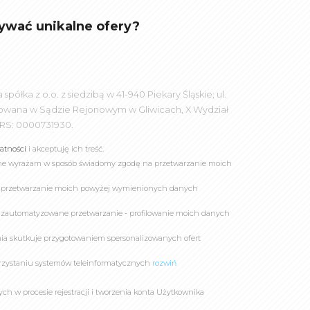
ywać unikalne ofery?
łka z o.o. z siedzibą w 41-940 Piekary Śląskie; ul.
rowana w Sądzie Rejonowym w Gliwicach, X Wydział
RS: 0000731930.
watności
i akceptuję ich treść.
online wyrażam w sposób świadomy zgodę na przetwarzanie moich
a przetwarzanie moich powyżej wymienionych danych
 zautomatyzowane przetwarzanie - profilowanie moich danych
owania skutkuje przygotowaniem spersonalizowanych ofert
rzystaniu systemów teleinformatycznych
rozwiń
 w procesie rejestracji i tworzenia konta Użytkownika