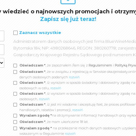
y wiedzieć o najnowszych promocjach i otrzym
Zapisz się już teraz!
Zaznacz wszystkie
Administratorem danych osobowych jest firma BlueWineMedia spó
Bytomska 184; NIP: 4980268646, REGON: 380260778; zarejest
Gospodarczy Krajowego Rejestru Sądowego pod numerem K
Oświadczam *
, że zapoznałem /łam się z
Regulaminem
i
Polityką Pry
Oświadczam *
, że w związku z rejestracją w Serwisie okazjeirabaty.
danych osobowych podanych
rozwiń
Oświadczam *
, iż wyrażam w sposób świadomy i dobrowolny zgodę n
osobowych w celu,
rozwiń
Oświadczam *
, iż wyrażam w sposób świadomy i dobrowolny zgodę na
osobowych,
rozwiń
Oświadczam *
, iż jest mi wiadome i akceptuję fakt, że proces profil
handlowych, rabatów i promocji,
rozwiń
Wyrażam zgodę *
na otrzymywanie informacji handlowych przy wyko
Oświadczam *
, że mam ukończone 18 lat.
Wyrażam zgodę *
na przekazanie moich danych osobowych uzyskanych
wskazanym w Regulaminie
rozwiń