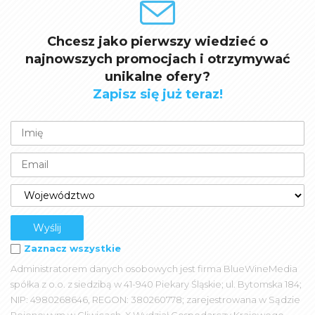
Chcesz jako pierwszy wiedzieć o
najnowszych promocjach i otrzymywać
unikalne ofery?
Zapisz się już teraz!
Zaznacz wszystkie
Administratorem danych osobowych jest firma BlueWineMedia
spółka z o.o. z siedzibą w 41-940 Piekary Śląskie; ul. Bytomska 184;
NIP: 4980268646, REGON: 380260778; zarejestrowana w Sądzie