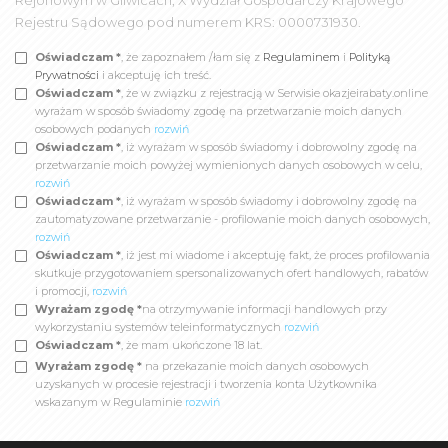
Rejonowym w Gliwicach, X Wydział Gospodarczy Krajowego
Rejestru Sądowego pod numerem KRS: 0000731930.
Oświadczam *
, że zapoznałem /łam się z
Regulaminem
i
Polityką
Prywatności
i akceptuję ich treść.
Oświadczam *
, że w związku z rejestracją w Serwisie okazjeirabaty.online
wyrażam w sposób świadomy zgodę na przetwarzanie moich danych
osobowych podanych
rozwiń
Oświadczam *
, iż wyrażam w sposób świadomy i dobrowolny zgodę na
przetwarzanie moich powyżej wymienionych danych osobowych w celu,
rozwiń
Oświadczam *
, iż wyrażam w sposób świadomy i dobrowolny zgodę na
zautomatyzowane przetwarzanie - profilowanie moich danych osobowych,
rozwiń
Oświadczam *
, iż jest mi wiadome i akceptuję fakt, że proces profilowania
skutkuje przygotowaniem spersonalizowanych ofert handlowych, rabatów
i promocji,
rozwiń
Wyrażam zgodę *
na otrzymywanie informacji handlowych przy
wykorzystaniu systemów teleinformatycznych
rozwiń
Oświadczam *
, że mam ukończone 18 lat.
Wyrażam zgodę *
na przekazanie moich danych osobowych
uzyskanych w procesie rejestracji i tworzenia konta Użytkownika
wskazanym w Regulaminie
rozwiń