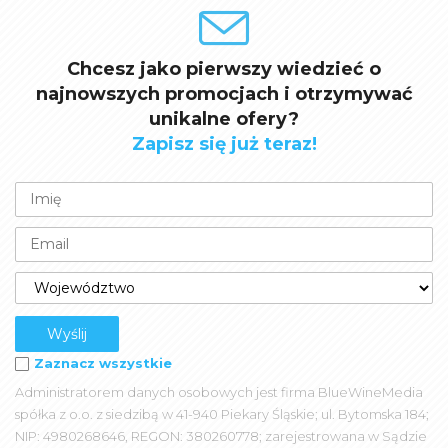
Chcesz jako pierwszy wiedzieć o
najnowszych promocjach i otrzymywać
unikalne ofery?
Zapisz się już teraz!
Zaznacz wszystkie
Administratorem danych osobowych jest firma BlueWineMedia
spółka z o.o. z siedzibą w 41-940 Piekary Śląskie; ul. Bytomska 184;
NIP: 4980268646, REGON: 380260778; zarejestrowana w Sądzie