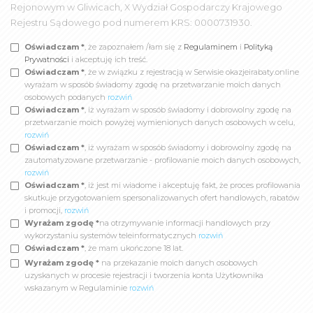
Rejonowym w Gliwicach, X Wydział Gospodarczy Krajowego
Rejestru Sądowego pod numerem KRS: 0000731930.
Oświadczam *
, że zapoznałem /łam się z
Regulaminem
i
Polityką
Prywatności
i akceptuję ich treść.
Oświadczam *
, że w związku z rejestracją w Serwisie okazjeirabaty.online
wyrażam w sposób świadomy zgodę na przetwarzanie moich danych
osobowych podanych
rozwiń
Oświadczam *
, iż wyrażam w sposób świadomy i dobrowolny zgodę na
przetwarzanie moich powyżej wymienionych danych osobowych w celu,
rozwiń
Oświadczam *
, iż wyrażam w sposób świadomy i dobrowolny zgodę na
zautomatyzowane przetwarzanie - profilowanie moich danych osobowych,
rozwiń
Oświadczam *
, iż jest mi wiadome i akceptuję fakt, że proces profilowania
skutkuje przygotowaniem spersonalizowanych ofert handlowych, rabatów
i promocji,
rozwiń
Wyrażam zgodę *
na otrzymywanie informacji handlowych przy
wykorzystaniu systemów teleinformatycznych
rozwiń
Oświadczam *
, że mam ukończone 18 lat.
Wyrażam zgodę *
na przekazanie moich danych osobowych
uzyskanych w procesie rejestracji i tworzenia konta Użytkownika
wskazanym w Regulaminie
rozwiń