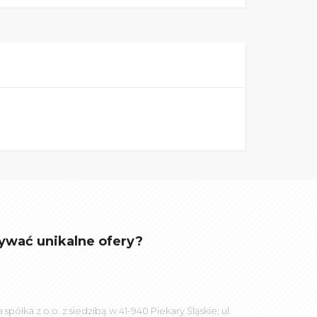
ywać unikalne ofery?
łka z o.o. z siedzibą w 41-940 Piekary Śląskie; ul.