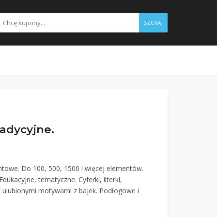
SZUKAJ
radycyjne.
mentowe. Do 100, 500, 1500 i więcej elementów.
ukacyjne, tematyczne. Cyferki, literki,
e z ulubionymi motywami z bajek. Podłogowe i