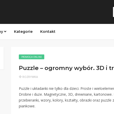
py
Kategorie
Kontakt
PROMOCJA ONLINE
Puzzle – ogromny wybór. 3D i t
ROZRYWKA
Puzzle i układanki nie tylko dla dzieci. Proste i wieloele
Drobne i duże. Magnetyczne, 3D, drewniane, kartonowe. Ed
przebieranki, wzory, kolory, kształty, obrazki oraz puzzl
piankowe.