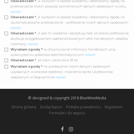
Oświadczam *
, iż wyrażam w sposób świadomy i dobrowolny zgodę na
przetwarzanie moich powyżej wymienionych danych osobowych w celu,
rozwiń
Oświadczam *
, iż wyrażam w sposób świadomy i dobrowolny zgodę na
zautomatyzowane przetwarzanie - profilowanie moich danych osobowych,
rozwiń
Oświadczam *
, iż jest mi wiadome i akceptuję fakt, że proces profilowania
skutkuje przygotowaniem spersonalizowanych ofert handlowych, rabatów
i promocji,
rozwiń
Wyrażam zgodę *
na otrzymywanie informacji handlowych przy
wykorzystaniu systemów teleinformatycznych
rozwiń
Oświadczam *
, że mam ukończone 18 lat.
Wyrażam zgodę *
na przekazanie moich danych osobowych
uzyskanych w procesie rejestracji i tworzenia konta Użytkownika
wskazanym w Regulaminie
rozwiń
© designed & copyright 2018
BlueWineMedia
Strona główna
Dodaj kupon
Polityka prywatności
Regulamin
Formularz do wypisu