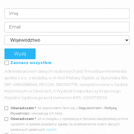
Zaznacz wszystkie
Administratorem danych osobowych jest firma BlueWineMedia
spółka z o.o. z siedzibą w 41-940 Piekary Śląskie; ul. Bytomska 184;
NIP: 4980268646, REGON: 380260778; zarejestrowana w Sądzie
Rejonowym w Gliwicach, X Wydział Gospodarczy Krajowego
Rejestru Sądowego pod numerem KRS: 0000731930.
Oświadczam *
, że zapoznałem /łam się z
Regulaminem
i
Polityką
Prywatności
i akceptuję ich treść.
Oświadczam *
, że w związku z rejestracją w Serwisie okazjeirabaty.online
wyrażam w sposób świadomy zgodę na przetwarzanie moich danych
osobowych podanych
rozwiń