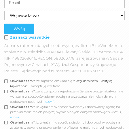
Zaznacz wszystkie
Administratorem danych osobowych jest firma BlueWineMedia
spółka z o.o. z siedzibą w 41-940 Piekary Śląskie; ul. Bytomska 184;
NIP: 4980268646, REGON: 380260778; zarejestrowana w Sądzie
Rejonowym w Gliwicach, X Wydział Gospodarczy Krajowego
Rejestru Sądowego pod numerem KRS: 0000731930.
Oświadczam *
, że zapoznałem /łam się z
Regulaminem
i
Polityką
Prywatności
i akceptuję ich treść.
Oświadczam *
, że w związku z rejestracją w Serwisie okazjeirabaty.online
wyrażam w sposób świadomy zgodę na przetwarzanie moich danych
osobowych podanych
rozwiń
Oświadczam *
, iż wyrażam w sposób świadomy i dobrowolny zgodę na
przetwarzanie moich powyżej wymienionych danych osobowych w celu,
rozwiń
Oświadczam *
, iż wyrażam w sposób świadomy i dobrowolny zgodę na
zautomatyzowane przetwarzanie - profilowanie moich danych osobowych,