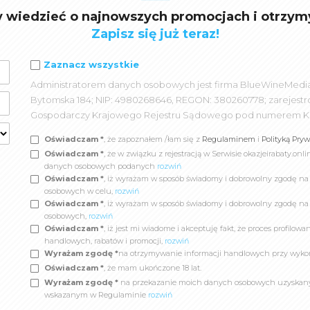
y wiedzieć o najnowszych promocjach i otrzym
Zapisz się już teraz!
Zaznacz wszystkie
Administratorem danych osobowych jest firma BlueWineMedia spó
Bytomska 184; NIP: 4980268646, REGON: 380260778; zarejest
Gospodarczy Krajowego Rejestru Sądowego pod numerem K
Oświadczam *
, że zapoznałem /łam się z
Regulaminem
i
Polityką Pry
Oświadczam *
, że w związku z rejestracją w Serwisie okazjeirabaty.
danych osobowych podanych
rozwiń
Oświadczam *
, iż wyrażam w sposób świadomy i dobrowolny zgodę n
osobowych w celu,
rozwiń
Oświadczam *
, iż wyrażam w sposób świadomy i dobrowolny zgodę na
osobowych,
rozwiń
Oświadczam *
, iż jest mi wiadome i akceptuję fakt, że proces profil
handlowych, rabatów i promocji,
rozwiń
Wyrażam zgodę *
na otrzymywanie informacji handlowych przy wyko
Oświadczam *
, że mam ukończone 18 lat.
Wyrażam zgodę *
na przekazanie moich danych osobowych uzyskanych
wskazanym w Regulaminie
rozwiń