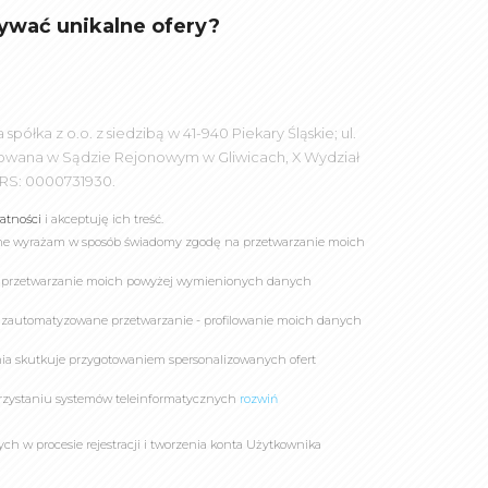
ywać unikalne ofery?
łka z o.o. z siedzibą w 41-940 Piekary Śląskie; ul.
rowana w Sądzie Rejonowym w Gliwicach, X Wydział
RS: 0000731930.
watności
i akceptuję ich treść.
online wyrażam w sposób świadomy zgodę na przetwarzanie moich
a przetwarzanie moich powyżej wymienionych danych
 zautomatyzowane przetwarzanie - profilowanie moich danych
owania skutkuje przygotowaniem spersonalizowanych ofert
rzystaniu systemów teleinformatycznych
rozwiń
 w procesie rejestracji i tworzenia konta Użytkownika