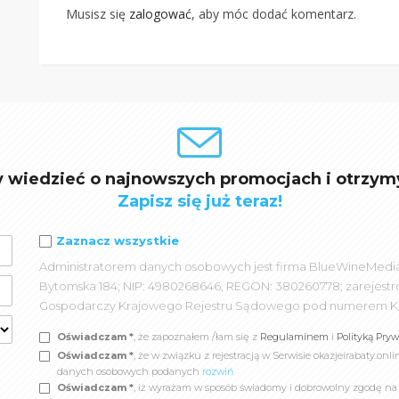
Musisz się
zalogować
, aby móc dodać komentarz.
y wiedzieć o najnowszych promocjach i otrzym
Zapisz się już teraz!
Zaznacz wszystkie
Administratorem danych osobowych jest firma BlueWineMedia spó
Bytomska 184; NIP: 4980268646, REGON: 380260778; zarejest
Gospodarczy Krajowego Rejestru Sądowego pod numerem K
Oświadczam *
, że zapoznałem /łam się z
Regulaminem
i
Polityką Pry
Oświadczam *
, że w związku z rejestracją w Serwisie okazjeirabaty.
danych osobowych podanych
rozwiń
Oświadczam *
, iż wyrażam w sposób świadomy i dobrowolny zgodę n