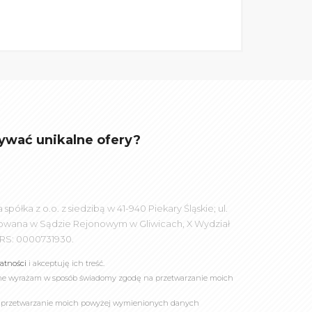
ywać unikalne ofery?
łka z o.o. z siedzibą w 41-940 Piekary Śląskie; ul.
rowana w Sądzie Rejonowym w Gliwicach, X Wydział
RS: 0000731930.
watności
i akceptuję ich treść.
online wyrażam w sposób świadomy zgodę na przetwarzanie moich
a przetwarzanie moich powyżej wymienionych danych