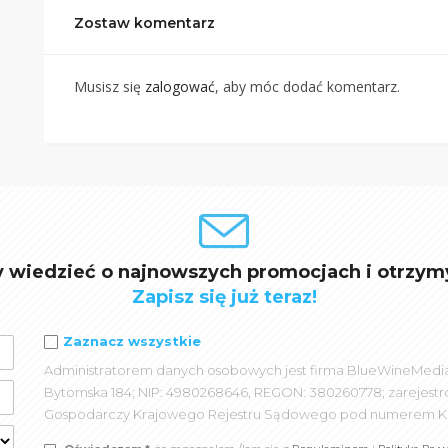
Zostaw komentarz
Musisz się
zalogować
, aby móc dodać komentarz.
y wiedzieć o najnowszych promocjach i otrzym
Zapisz się już teraz!
Zaznacz wszystkie
Administratorem danych osobowych jest firma BlueWineMedia spó
Bytomska 184; NIP: 4980268646, REGON: 380260778; zarejest
Gospodarczy Krajowego Rejestru Sądowego pod numerem K