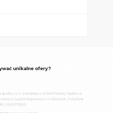
ywać unikalne ofery?
łka z o.o. z siedzibą w 41-940 Piekary Śląskie; ul.
rowana w Sądzie Rejonowym w Gliwicach, X Wydział
RS: 0000731930.