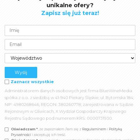
unikalne ofery?
Zapisz się już teraz!
Zaznacz wszystkie
Administratorem danych osobowych jest firma BlueWineMedia
spółka z o.o. z siedzibą w 41-940 Piekary Śląskie; ul. Bytomska 184;
NIP: 4980268646, REGON: 380260778; zarejestrowana w Sądzie
Rejonowym w Gliwicach, X Wydział Gospodarczy Krajowego
Rejestru Sądowego pod numerem KRS: 0000731930.
Oświadczam *
, że zapoznałem /łam się z
Regulaminem
i
Polityką
Prywatności
i akceptuję ich treść.