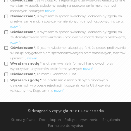
Oświadczam *
, że w związku z rejestracją w Serwisie okazjeirabaty.online
wyrażam w sposób świadomy zgodę na przetwarzanie moich danych
osobowych podanych
rozwiń
Oświadczam *
, iż wyrażam w sposób świadomy i dobrowolny zgodę na
przetwarzanie moich powyżej wymienionych danych osobowych w celu,
rozwiń
Oświadczam *
, iż wyrażam w sposób świadomy i dobrowolny zgodę na
zautomatyzowane przetwarzanie - profilowanie moich danych osobowych,
rozwiń
Oświadczam *
, iż jest mi wiadome i akceptuję fakt, że proces profilowania
skutkuje przygotowaniem spersonalizowanych ofert handlowych, rabatów
i promocji,
rozwiń
Wyrażam zgodę *
na otrzymywanie informacji handlowych przy
wykorzystaniu systemów teleinformatycznych
rozwiń
Oświadczam *
, że mam ukończone 18 lat.
Wyrażam zgodę *
na przekazanie moich danych osobowych
uzyskanych w procesie rejestracji i tworzenia konta Użytkownika
wskazanym w Regulaminie
rozwiń
© designed & copyright 2018
BlueWineMedia
Strona główna
Dodaj kupon
Polityka prywatności
Regulamin
Formularz do wypisu