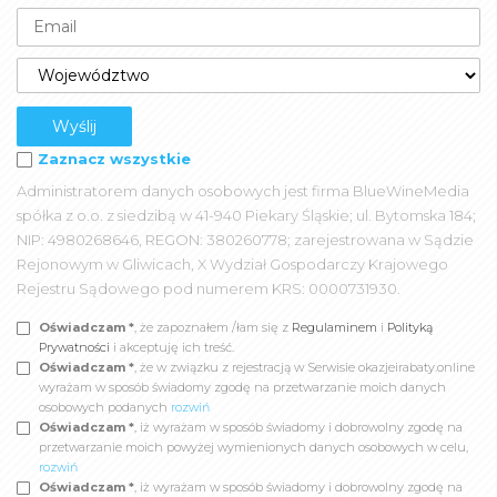
Zaznacz wszystkie
Administratorem danych osobowych jest firma BlueWineMedia
spółka z o.o. z siedzibą w 41-940 Piekary Śląskie; ul. Bytomska 184;
NIP: 4980268646, REGON: 380260778; zarejestrowana w Sądzie
Rejonowym w Gliwicach, X Wydział Gospodarczy Krajowego
Rejestru Sądowego pod numerem KRS: 0000731930.
Oświadczam *
, że zapoznałem /łam się z
Regulaminem
i
Polityką
Prywatności
i akceptuję ich treść.
Oświadczam *
, że w związku z rejestracją w Serwisie okazjeirabaty.online
wyrażam w sposób świadomy zgodę na przetwarzanie moich danych
osobowych podanych
rozwiń
Oświadczam *
, iż wyrażam w sposób świadomy i dobrowolny zgodę na
przetwarzanie moich powyżej wymienionych danych osobowych w celu,
rozwiń
Oświadczam *
, iż wyrażam w sposób świadomy i dobrowolny zgodę na