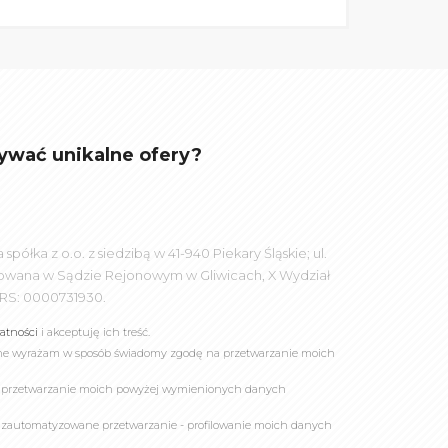
ywać unikalne ofery?
łka z o.o. z siedzibą w 41-940 Piekary Śląskie; ul.
rowana w Sądzie Rejonowym w Gliwicach, X Wydział
RS: 0000731930.
watności
i akceptuję ich treść.
online wyrażam w sposób świadomy zgodę na przetwarzanie moich
a przetwarzanie moich powyżej wymienionych danych
 zautomatyzowane przetwarzanie - profilowanie moich danych