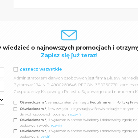
y wiedzieć o najnowszych promocjach i otrzym
Zapisz się już teraz!
Zaznacz wszystkie
Administratorem danych osobowych jest firma BlueWineMedia spó
Bytomska 184; NIP: 4980268646, REGON: 380260778; zarejest
Gospodarczy Krajowego Rejestru Sądowego pod numerem K
Oświadczam *
, że zapoznałem /łam się z
Regulaminem
i
Polityką Pry
Oświadczam *
, że w związku z rejestracją w Serwisie okazjeirabaty.
danych osobowych podanych
rozwiń
Oświadczam *
, iż wyrażam w sposób świadomy i dobrowolny zgodę n
osobowych w celu,
rozwiń
Oświadczam *
, iż wyrażam w sposób świadomy i dobrowolny zgodę na
osobowych,
rozwiń