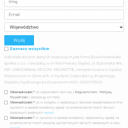
Zaznacz wszystkie
Administratorem danych osobowych jest firma BlueWineMedia
spółka z o.o. z siedzibą w 41-940 Piekary Śląskie; ul. Bytomska 184;
NIP: 4980268646, REGON: 380260778; zarejestrowana w Sądzie
Rejonowym w Gliwicach, X Wydział Gospodarczy Krajowego
Rejestru Sądowego pod numerem KRS: 0000731930.
Oświadczam *
, że zapoznałem /łam się z
Regulaminem
i
Polityką
Prywatności
i akceptuję ich treść.
Oświadczam *
, że w związku z rejestracją w Serwisie okazjeirabaty.online
wyrażam w sposób świadomy zgodę na przetwarzanie moich danych
osobowych podanych
rozwiń
Oświadczam *
, iż wyrażam w sposób świadomy i dobrowolny zgodę na
przetwarzanie moich powyżej wymienionych danych osobowych w celu,