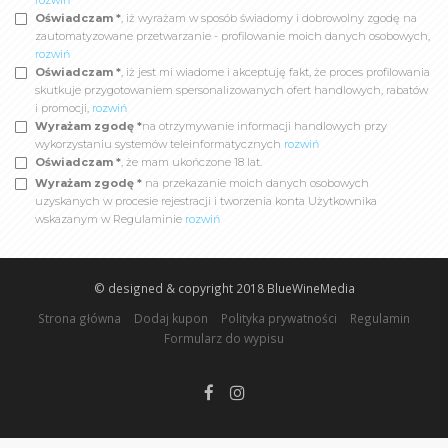
rozwiń
Oświadczam *
, iż wyrażam w sposób świadomy i dobrowolny zgodę na
zautomatyzowane przetwarzanie - profilowanie moich danych osobowych,
rozwiń
Oświadczam *
, iż jest mi wiadome i akceptuję fakt, że proces profilowania
skutkuje przygotowaniem spersonalizowanych ofert handlowych, rabatów
i promocji,
rozwiń
Wyrażam zgodę *
na otrzymywanie informacji handlowych przy
wykorzystaniu systemów teleinformatycznych
rozwiń
Oświadczam *
, że mam ukończone 18 lat.
Wyrażam zgodę *
na przekazanie moich danych osobowych
uzyskanych w procesie rejestracji i tworzenia konta Użytkownika
wskazanym w Regulaminie
rozwiń
© designed & copyright 2018
BlueWineMedia
Strona główna
Dodaj kupon
Polityka prywatności
Regulamin
Formularz do wypisu