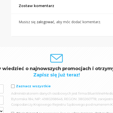
Zostaw komentarz
Musisz się
zalogować
, aby móc dodać komentarz.
y wiedzieć o najnowszych promocjach i otrzym
Zapisz się już teraz!
Zaznacz wszystkie
Administratorem danych osobowych jest firma BlueWineMedia spó
Bytomska 184; NIP: 4980268646, REGON: 380260778; zarejest
Gospodarczy Krajowego Rejestru Sądowego pod numerem K