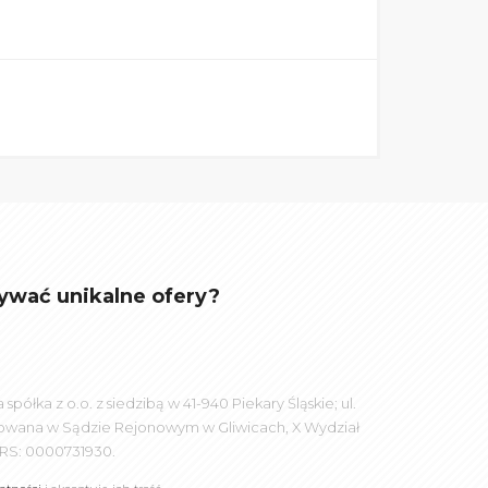
ywać unikalne ofery?
łka z o.o. z siedzibą w 41-940 Piekary Śląskie; ul.
rowana w Sądzie Rejonowym w Gliwicach, X Wydział
RS: 0000731930.