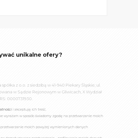
ywać unikalne ofery?
łka z o.o. z siedzibą w 41-940 Piekary Śląskie; ul.
rowana w Sądzie Rejonowym w Gliwicach, X Wydział
RS: 0000731930.
watności
i akceptuję ich treść.
online wyrażam w sposób świadomy zgodę na przetwarzanie moich
a przetwarzanie moich powyżej wymienionych danych