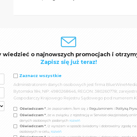
y wiedzieć o najnowszych promocjach i otrzym
Zapisz się już teraz!
Zaznacz wszystkie
Administratorem danych osobowych jest firma BlueWineMedia spó
Bytomska 184; NIP: 4980268646, REGON: 380260778; zarejest
Gospodarczy Krajowego Rejestru Sądowego pod numerem K
Oświadczam *
, że zapoznałem /łam się z
Regulaminem
i
Polityką Pry
Oświadczam *
, że w związku z rejestracją w Serwisie okazjeirabaty.
danych osobowych podanych
rozwiń
Oświadczam *
, iż wyrażam w sposób świadomy i dobrowolny zgodę n
osobowych w celu,
rozwiń