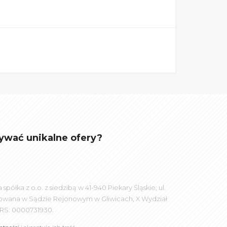
ywać unikalne ofery?
łka z o.o. z siedzibą w 41-940 Piekary Śląskie; ul.
rowana w Sądzie Rejonowym w Gliwicach, X Wydział
RS: 0000731930.