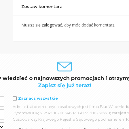
Zostaw komentarz
Musisz się
zalogować
, aby móc dodać komentarz.
y wiedzieć o najnowszych promocjach i otrzym
Zapisz się już teraz!
Zaznacz wszystkie
Administratorem danych osobowych jest firma BlueWineMedia spó
Bytomska 184; NIP: 4980268646, REGON: 380260778; zarejest
Gospodarczy Krajowego Rejestru Sądowego pod numerem K