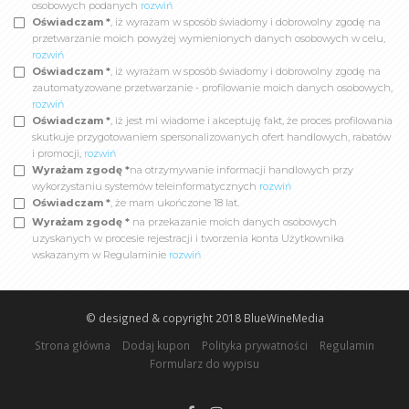
osobowych podanych
rozwiń
Oświadczam *
, iż wyrażam w sposób świadomy i dobrowolny zgodę na
przetwarzanie moich powyżej wymienionych danych osobowych w celu,
rozwiń
Oświadczam *
, iż wyrażam w sposób świadomy i dobrowolny zgodę na
zautomatyzowane przetwarzanie - profilowanie moich danych osobowych,
rozwiń
Oświadczam *
, iż jest mi wiadome i akceptuję fakt, że proces profilowania
skutkuje przygotowaniem spersonalizowanych ofert handlowych, rabatów
i promocji,
rozwiń
Wyrażam zgodę *
na otrzymywanie informacji handlowych przy
wykorzystaniu systemów teleinformatycznych
rozwiń
Oświadczam *
, że mam ukończone 18 lat.
Wyrażam zgodę *
na przekazanie moich danych osobowych
uzyskanych w procesie rejestracji i tworzenia konta Użytkownika
wskazanym w Regulaminie
rozwiń
© designed & copyright 2018
BlueWineMedia
Strona główna
Dodaj kupon
Polityka prywatności
Regulamin
Formularz do wypisu