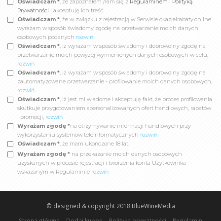
Oświadczam *
, że zapoznałem /łam się z
Regulaminem
i
Polityką
Prywatności
i akceptuję ich treść.
Oświadczam *
, że w związku z rejestracją w Serwisie okazjeirabaty.online
wyrażam w sposób świadomy zgodę na przetwarzanie moich danych
osobowych podanych
rozwiń
Oświadczam *
, iż wyrażam w sposób świadomy i dobrowolny zgodę na
przetwarzanie moich powyżej wymienionych danych osobowych w celu,
rozwiń
Oświadczam *
, iż wyrażam w sposób świadomy i dobrowolny zgodę na
zautomatyzowane przetwarzanie - profilowanie moich danych osobowych,
rozwiń
Oświadczam *
, iż jest mi wiadome i akceptuję fakt, że proces profilowania
skutkuje przygotowaniem spersonalizowanych ofert handlowych, rabatów
i promocji,
rozwiń
Wyrażam zgodę *
na otrzymywanie informacji handlowych przy
wykorzystaniu systemów teleinformatycznych
rozwiń
Oświadczam *
, że mam ukończone 18 lat.
Wyrażam zgodę *
na przekazanie moich danych osobowych
uzyskanych w procesie rejestracji i tworzenia konta Użytkownika
wskazanym w Regulaminie
rozwiń
© designed & copyright 2018
BlueWineMedia
Strona główna
Dodaj kupon
Polityka prywatności
Regulamin