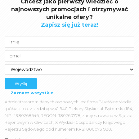
Chcesz jako pierwszy wiedzieć o
najnowszych promocjach i otrzymywać
unikalne ofery?
Zapisz się już teraz!
Zaznacz wszystkie
Administratorem danych osobowych jest firma BlueWineMedia
spółka z o.o. z siedzibą w 41-940 Piekary Śląskie; ul. Bytomska 184;
NIP: 4980268646, REGON: 380260778; zarejestrowana w Sądzie
Rejonowym w Gliwicach, X Wydział Gospodarczy Krajowego
Rejestru Sądowego pod numerem KRS: 0000731930.