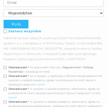
Zaznacz wszystkie
Administratorem danych osobowych jest firma BlueWineMedia
spółka z o.o. z siedzibą w 41-940 Piekary Śląskie; ul. Bytomska 184;
NIP: 4980268646, REGON: 380260778; zarejestrowana w Sądzie
Rejonowym w Gliwicach, X Wydział Gospodarczy Krajowego
Rejestru Sądowego pod numerem KRS: 0000731930.
Oświadczam *
, że zapoznałem /łam się z
Regulaminem
i
Polityką
Prywatności
i akceptuję ich treść.
Oświadczam *
, że w związku z rejestracją w Serwisie okazjeirabaty.online
wyrażam w sposób świadomy zgodę na przetwarzanie moich danych
osobowych podanych
rozwiń
Oświadczam *
, iż wyrażam w sposób świadomy i dobrowolny zgodę na
przetwarzanie moich powyżej wymienionych danych osobowych w celu,
rozwiń
Oświadczam *
, iż wyrażam w sposób świadomy i dobrowolny zgodę na
zautomatyzowane przetwarzanie - profilowanie moich danych osobowych,