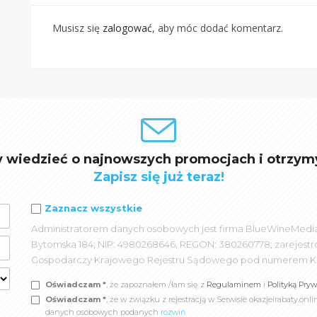
Musisz się
zalogować
, aby móc dodać komentarz.
y wiedzieć o najnowszych promocjach i otrzym
Zapisz się już teraz!
Zaznacz wszystkie
Administratorem danych osobowych jest firma BlueWineMedia spó
Bytomska 184; NIP: 4980268646, REGON: 380260778; zarejest
Gospodarczy Krajowego Rejestru Sądowego pod numerem K
Oświadczam *
, że zapoznałem /łam się z
Regulaminem
i
Polityką Pry
Oświadczam *
, że w związku z rejestracją w Serwisie okazjeirabaty.
danych osobowych podanych
rozwiń