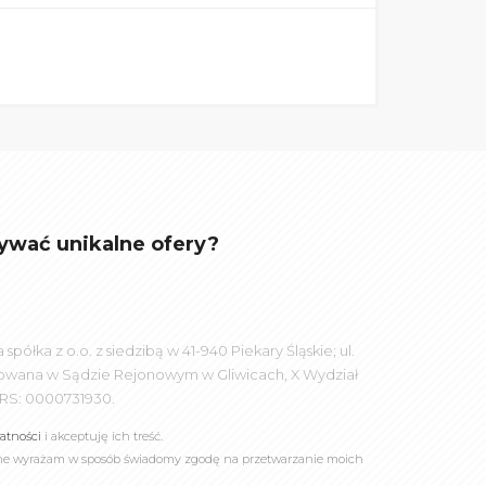
ywać unikalne ofery?
łka z o.o. z siedzibą w 41-940 Piekary Śląskie; ul.
rowana w Sądzie Rejonowym w Gliwicach, X Wydział
RS: 0000731930.
watności
i akceptuję ich treść.
online wyrażam w sposób świadomy zgodę na przetwarzanie moich