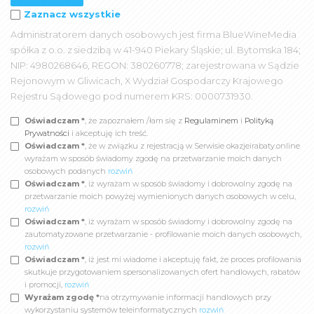
Zaznacz wszystkie
Administratorem danych osobowych jest firma BlueWineMedia
spółka z o.o. z siedzibą w 41-940 Piekary Śląskie; ul. Bytomska 184;
NIP: 4980268646, REGON: 380260778; zarejestrowana w Sądzie
Rejonowym w Gliwicach, X Wydział Gospodarczy Krajowego
Rejestru Sądowego pod numerem KRS: 0000731930.
Oświadczam *
, że zapoznałem /łam się z
Regulaminem
i
Polityką
Prywatności
i akceptuję ich treść.
Oświadczam *
, że w związku z rejestracją w Serwisie okazjeirabaty.online
wyrażam w sposób świadomy zgodę na przetwarzanie moich danych
osobowych podanych
rozwiń
Oświadczam *
, iż wyrażam w sposób świadomy i dobrowolny zgodę na
przetwarzanie moich powyżej wymienionych danych osobowych w celu,
rozwiń
Oświadczam *
, iż wyrażam w sposób świadomy i dobrowolny zgodę na
zautomatyzowane przetwarzanie - profilowanie moich danych osobowych,
rozwiń
Oświadczam *
, iż jest mi wiadome i akceptuję fakt, że proces profilowania
skutkuje przygotowaniem spersonalizowanych ofert handlowych, rabatów
i promocji,
rozwiń
Wyrażam zgodę *
na otrzymywanie informacji handlowych przy
wykorzystaniu systemów teleinformatycznych
rozwiń