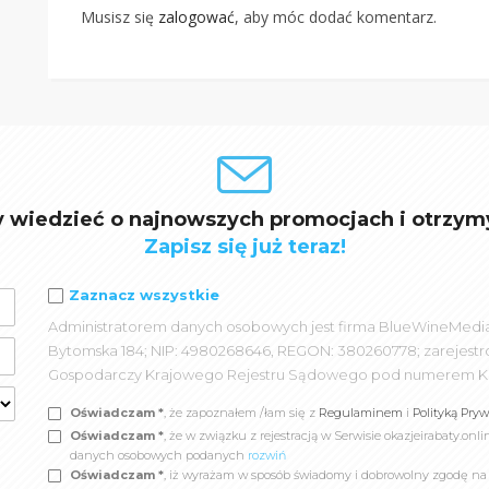
Musisz się
zalogować
, aby móc dodać komentarz.
y wiedzieć o najnowszych promocjach i otrzym
Zapisz się już teraz!
Zaznacz wszystkie
Administratorem danych osobowych jest firma BlueWineMedia spó
Bytomska 184; NIP: 4980268646, REGON: 380260778; zarejest
Gospodarczy Krajowego Rejestru Sądowego pod numerem K
Oświadczam *
, że zapoznałem /łam się z
Regulaminem
i
Polityką Pry
Oświadczam *
, że w związku z rejestracją w Serwisie okazjeirabaty.
danych osobowych podanych
rozwiń
Oświadczam *
, iż wyrażam w sposób świadomy i dobrowolny zgodę n