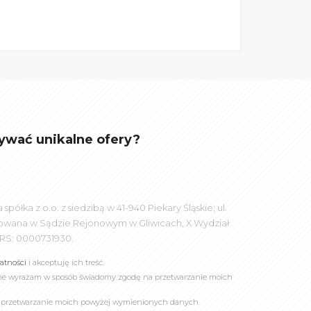
ywać unikalne ofery?
łka z o.o. z siedzibą w 41-940 Piekary Śląskie; ul.
rowana w Sądzie Rejonowym w Gliwicach, X Wydział
RS: 0000731930.
watności
i akceptuję ich treść.
online wyrażam w sposób świadomy zgodę na przetwarzanie moich
a przetwarzanie moich powyżej wymienionych danych