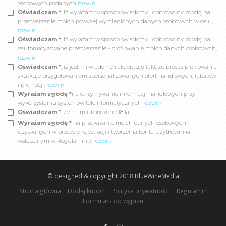
osobowych podanych
rozwiń
Oświadczam *
, iż wyrażam w sposób świadomy i dobrowolny zgodę na
przetwarzanie moich powyżej wymienionych danych osobowych w celu,
rozwiń
Oświadczam *
, iż wyrażam w sposób świadomy i dobrowolny zgodę na
zautomatyzowane przetwarzanie - profilowanie moich danych osobowych,
rozwiń
Oświadczam *
, iż jest mi wiadome i akceptuję fakt, że proces profilowania
skutkuje przygotowaniem spersonalizowanych ofert handlowych, rabatów
i promocji,
rozwiń
Wyrażam zgodę *
na otrzymywanie informacji handlowych przy
wykorzystaniu systemów teleinformatycznych
rozwiń
Oświadczam *
, że mam ukończone 18 lat.
Wyrażam zgodę *
na przekazanie moich danych osobowych
uzyskanych w procesie rejestracji i tworzenia konta Użytkownika
wskazanym w Regulaminie
rozwiń
© designed & copyright 2018
BlueWineMedia
Strona główna
Dodaj kupon
Polityka prywatności
Regulamin
Formularz do wypisu