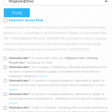
Zaznacz wszystkie
Administratorem danych osobowych jest firma BlueWineMedia
spółka z o.o. z siedzibą w 41-940 Piekary Śląskie; ul. Bytomska 184;
NIP: 4980268646, REGON: 380260778; zarejestrowana w Sądzie
Rejonowym w Gliwicach, X Wydział Gospodarczy Krajowego
Rejestru Sądowego pod numerem KRS: 0000731930.
Oświadczam *
, że zapoznałem /łam się z
Regulaminem
i
Polityką
Prywatności
i akceptuję ich treść.
Oświadczam *
, że w związku z rejestracją w Serwisie okazjeirabaty.online
wyrażam w sposób świadomy zgodę na przetwarzanie moich danych
osobowych podanych
rozwiń
Oświadczam *
, iż wyrażam w sposób świadomy i dobrowolny zgodę na
przetwarzanie moich powyżej wymienionych danych osobowych w celu,
rozwiń
Oświadczam *
, iż wyrażam w sposób świadomy i dobrowolny zgodę na
zautomatyzowane przetwarzanie - profilowanie moich danych osobowych,
rozwiń
Oświadczam *
, iż jest mi wiadome i akceptuję fakt, że proces profilowania