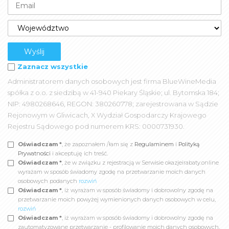
Zaznacz wszystkie
Administratorem danych osobowych jest firma BlueWineMedia
spółka z o.o. z siedzibą w 41-940 Piekary Śląskie; ul. Bytomska 184;
NIP: 4980268646, REGON: 380260778; zarejestrowana w Sądzie
Rejonowym w Gliwicach, X Wydział Gospodarczy Krajowego
Rejestru Sądowego pod numerem KRS: 0000731930.
Oświadczam *
, że zapoznałem /łam się z
Regulaminem
i
Polityką
Prywatności
i akceptuję ich treść.
Oświadczam *
, że w związku z rejestracją w Serwisie okazjeirabaty.online
wyrażam w sposób świadomy zgodę na przetwarzanie moich danych
osobowych podanych
rozwiń
Oświadczam *
, iż wyrażam w sposób świadomy i dobrowolny zgodę na
przetwarzanie moich powyżej wymienionych danych osobowych w celu,
rozwiń
Oświadczam *
, iż wyrażam w sposób świadomy i dobrowolny zgodę na
zautomatyzowane przetwarzanie - profilowanie moich danych osobowych,