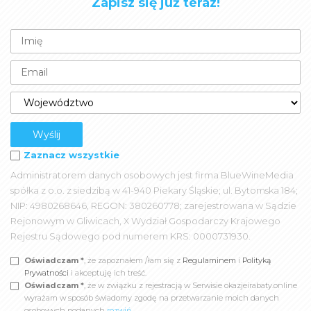
Zapisz się już teraz!
Zaznacz wszystkie
Administratorem danych osobowych jest firma BlueWineMedia
spółka z o.o. z siedzibą w 41-940 Piekary Śląskie; ul. Bytomska 184;
NIP: 4980268646, REGON: 380260778; zarejestrowana w Sądzie
Rejonowym w Gliwicach, X Wydział Gospodarczy Krajowego
Rejestru Sądowego pod numerem KRS: 0000731930.
Oświadczam *
, że zapoznałem /łam się z
Regulaminem
i
Polityką
Prywatności
i akceptuję ich treść.
Oświadczam *
, że w związku z rejestracją w Serwisie okazjeirabaty.online
wyrażam w sposób świadomy zgodę na przetwarzanie moich danych
osobowych podanych
rozwiń