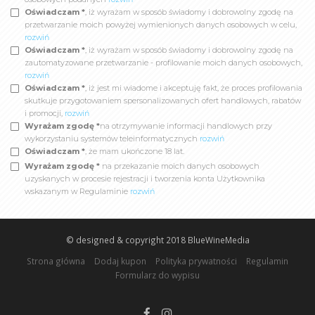
Oświadczam *
, iż wyrażam w sposób świadomy i dobrowolny zgodę na
przetwarzanie moich powyżej wymienionych danych osobowych w celu,
rozwiń
Oświadczam *
, iż wyrażam w sposób świadomy i dobrowolny zgodę na
zautomatyzowane przetwarzanie - profilowanie moich danych osobowych,
rozwiń
Oświadczam *
, iż jest mi wiadome i akceptuję fakt, że proces profilowania
skutkuje przygotowaniem spersonalizowanych ofert handlowych, rabatów
i promocji,
rozwiń
Wyrażam zgodę *
na otrzymywanie informacji handlowych przy
wykorzystaniu systemów teleinformatycznych
rozwiń
Oświadczam *
, że mam ukończone 18 lat.
Wyrażam zgodę *
na przekazanie moich danych osobowych
uzyskanych w procesie rejestracji i tworzenia konta Użytkownika
wskazanym w Regulaminie
rozwiń
© designed & copyright 2018
BlueWineMedia
Strona główna
Dodaj kupon
Polityka prywatności
Regulamin
Formularz do wypisu